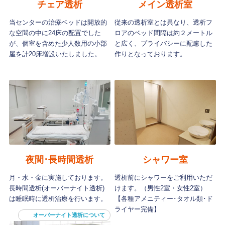
チェア透析
メイン透析室
当センターの治療ベッドは開放的
従来の透析室とは異なり、透析フ
な空間の中に24床の配置でした
ロアのベッド間隔は約２メートル
が、個室を含めた少人数用の小部
と広く、プライバシーに配慮した
屋を計20床増設いたしました。
作りとなっております。
夜間･長時間透析
シャワー室
月・水・金に実施しております。
透析前にシャワーをご利用いただ
長時間透析(オーバーナイト透析)
けます。（男性2室・女性2室）
は睡眠時に透析治療を行います。
【各種アメニティー･タオル類･ド
ライヤー完備】
オーバーナイト透析について