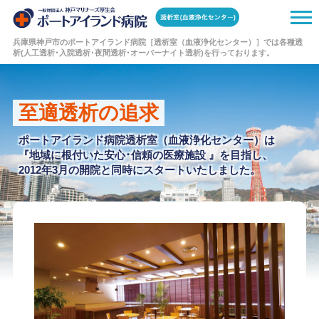
t
o
兵庫県神戸市のポートアイランド病院［透析室（血液浄化センター）］では各種透
g
析(人工透析･入院透析･夜間透析･オーバーナイト透析)を行っております。
g
l
e
至適透析の追求
n
a
ポートアイランド病院透析室（血液浄化センター）は
v
『地域に根付いた安心･信頼の医療施設 』を目指し、
i
2012年3月の開院と同時にスタートいたしました。
g
a
t
i
o
n